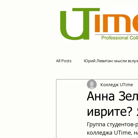
All Posts
Юрий Левитан: мысли вслу
Колледж UTime
Анна Зел
иврите? 
Группа студентов-
колледжа UTime, н