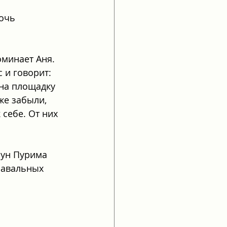
очь 
оминает Аня. 
 и говорит: 
 на площадку 
же забыли, 
себе. От них 
нун Пурима 
навальных 