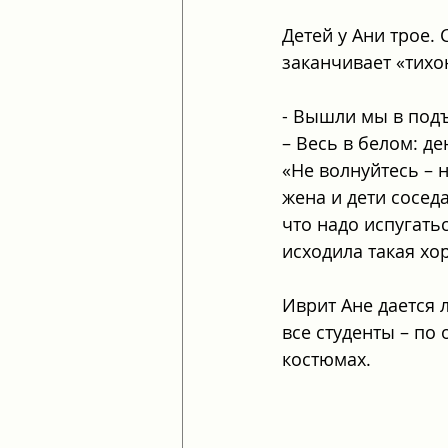
Детей у Ани трое.
заканчивает «тихо
- Вышли мы в подъе
– Весь в белом: д
«Не волнуйтесь – н
жена и дети соседа
что надо испугатьс
исходила такая хо
Иврит Ане дается 
все студенты – по
костюмах. 