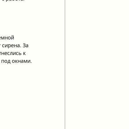
емной 
 сирена. За 
неслись к 
 под окнами. 