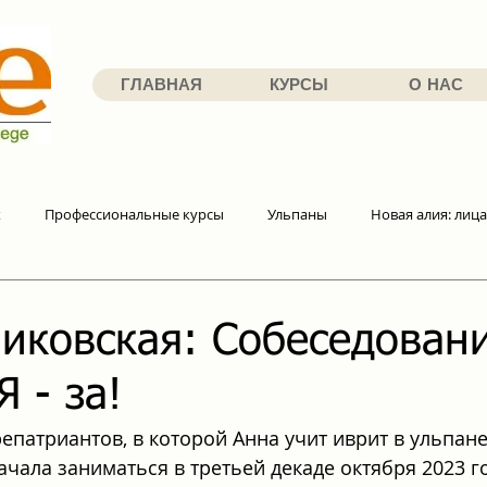
ГЛАВНАЯ
КУРСЫ
О НАС
х
Профессиональные курсы
Ульпаны
Новая алия: лица
иковская: Собеседован
Я - за!
репатриантов, в которой Анна учит иврит в ульпан
ачала заниматься в третьей декаде октября 2023 г