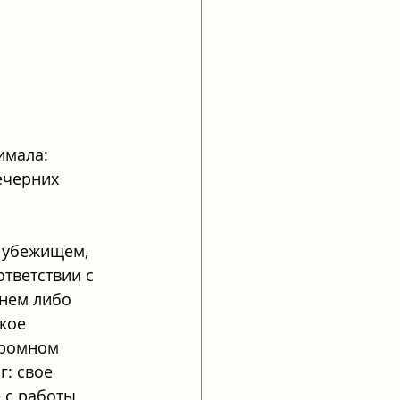
имала: 
ечерних 
 убежищем, 
тветствии с 
нем либо 
кое 
громном 
: свое 
 с работы 