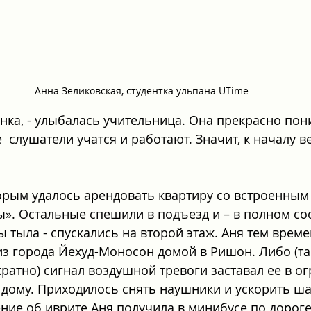
Анна Зеликовская, студентка ульпана UTime
енка, - улыбалась учительница. Она прекрасно пон
  слушатели учатся и работают. Значит, к началу в
орым удалось арендовать квартиру со встроенным
». Остальные спешили в подъезд и – в полном соо
 тыла - спускались на второй этаж. Аня тем време
из города Йехуд-Моносон домой в Ришон. Либо (та
ратно) сигнал воздушной тревоги заставал ее в о
к дому. Приходилось снять наушники и ускорить шаг
ние об иврите Аня получила в минибусе по дороге