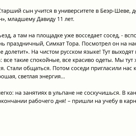
 Старший сын учится в университете в Беэр-Шеве, д
н», младшему Давиду 11 лет.
зд, а там на площадке уже восседает сосед, - всп
ень праздничный, Симхат Тора. Посмотрел он на нас
е долетит». На чистом русском языке! Тут выходят
: все такие спокойные, все красиво одеты. Мы тут 
я. Стали общаться. Потом соседи пригласили нас к 
рошая, светлая энергия…
легко: на занятиях в ульпане не соскучишься. В ка
 окончании рабочего дня! – пришли на учебу в кар