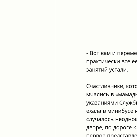
- Вот вам и перем
практически все ее
занятий устали.
Счастливчики, кот
мчались в «мамады
указаниями Службы
ехала в минибусе 
случалось неоднок
дворе, по дороге 
первое представле