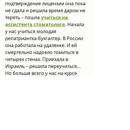
подтверждение лицензии она пока 
не сдала и решила время даром не 
терять – пошла 
учиться на 
ассистента стоматолога
. Начала 
у нас учиться молодая 
репатриантка-бухгалтер. В России 
она работала на удаленке. И ей 
смертельно надоело томиться в 
четырех стенах. Приехала в 
Израиль – решила переучиться… 
Но больше всего у нас на курсе 
медсестер. Грамотных. Опытных. 
Учиться им невероятно интересно.
Записалась как-то к Миле на курс 
медсестра, подтвердившая в свое 
время в Израиле диплом и 
несколько лет проработавшая по 
специальности в отделении 