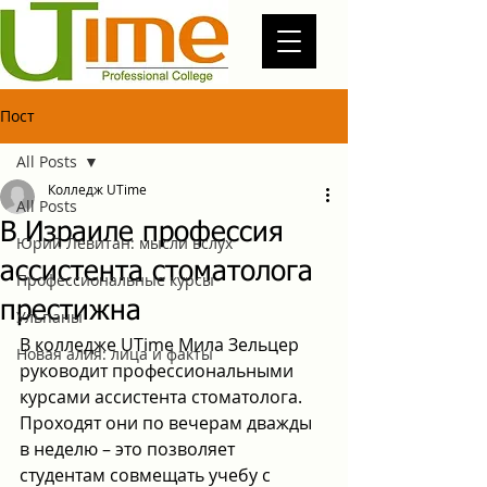
Пост
All Posts
Колледж UTime
All Posts
В Израиле профессия
Юрий Левитан: мысли вслух
ассистента стоматолога
Профессиональные курсы
престижна
Ульпаны
В колледже UTime Мила Зельцер 
Новая алия: лица и факты
руководит профессиональными 
курсами ассистента стоматолога. 
Проходят они по вечерам дважды 
в неделю – это позволяет 
студентам совмещать учебу с 