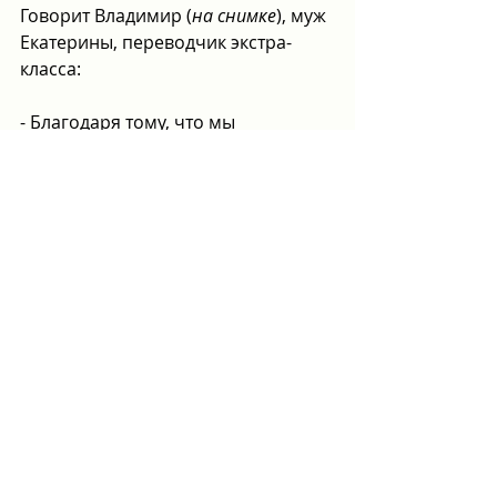
Говорит Владимир (
на снимке
), муж 
Екатерины, переводчик экстра-
класса:
- Благодаря тому, что мы 
постоянно находимся в ивритской 
языковой среде, учить новый язык 
легко. Всегда есть возможность 
услышать живую речь, пообщаться 
с израильтянами. Это очень 
помогает закреплению тех 
навыков, которые мы получили в 
ульпане UTime.
#КолледжUTimeульпан
#НоваяАлия
Колледж UTime профессиональные курсы и ульпан
Колледж и ульпан UTime
профессиональные курсы в Израиле