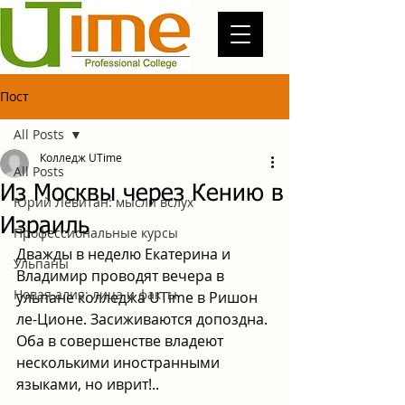
Пост
All Posts
Колледж UTime
All Posts
Из Москвы через Кению в
Юрий Левитан: мысли вслух
Израиль
Профессиональные курсы
Дважды в неделю Екатерина и 
Ульпаны
Владимир проводят вечера в 
Новая алия: лица и факты
ульпане колледжа UTime в Ришон 
ле-Ционе. Засиживаются допоздна. 
Оба в совершенстве владеют 
несколькими иностранными 
языками, но иврит!.. 