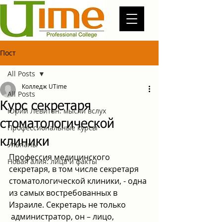
Пост
All Posts
Колледж UTime
All Posts
Курс секретаря
Юрий Левитан: мысли вслух
стоматологической
Профессиональные курсы
клиники
Ульпаны
Профессия медицинского 
Новая алия: лица и факты
секретаря, в том числе секретаря 
стоматологической клиники, - одна 
из самых востребованных в 
Израиле. Секретарь не только 
 администратор, он – лицо, 