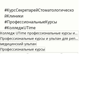
#КурсСекретарейСтоматологическо
йКлиники
#ПрофессиональныеКурсы
#КолледжUTime
Колледж UTime профессиональные курсы и ульпан
Профессиональные курсы и ульпан для репатриантов
медицинский ульпан
Профессиональные курсы
Курс секретарей стоматологической клиники
Курс секретаря стоматологической клиники
Профессиональные курсы
Недавние посты
Смотреть все