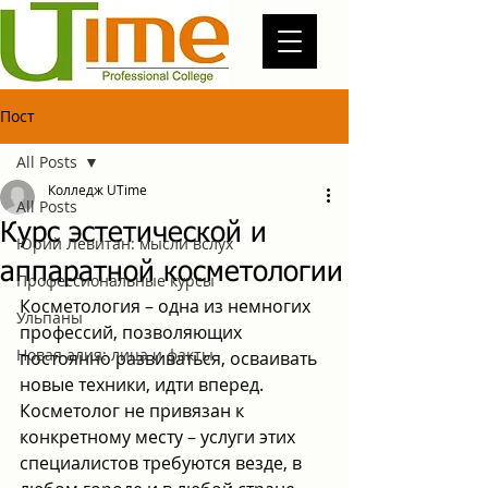
Пост
All Posts
Колледж UTime
All Posts
Курс эстетической и
Юрий Левитан: мысли вслух
аппаратной косметологии
Профессиональные курсы
Косметология – одна из немногих 
Ульпаны
профессий, позволяющих 
Новая алия: лица и факты
постоянно развиваться, осваивать 
новые техники, идти вперед. 
Косметолог не привязан к 
конкретному месту – услуги этих 
специалистов требуются везде, в 