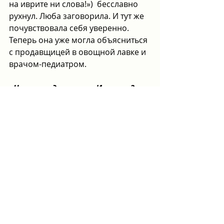
на иврите ни слова!»)  бесславно 
рухнул. Люба заговорила. И тут же 
почувствовала себя уверенно. 
Теперь она уже могла объясниться 
с продавщицей в овощной лавке и 
врачом-педиатром.
- Что вас удивляет в Израиле?
- Мне кажется, что после 7 октября 
нас уже ничем не удивишь.
Для Редкодубских война стала 
настоящим испытанием. В первых 
числах октября 2023 года Влад 
вылетел в Иркутск, чтобы 
окончательно уладить кое-какие 
дела и повидаться со своими 
родителями. Люба с детьми 