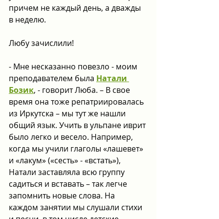
причем не каждый день, а дважды 
в неделю.
Любу зачислили!
- Мне несказанно повезло - моим 
преподавателем была 
Натали 
Бозик
, - говорит Люба. – В свое 
время она тоже репатриировалась 
из Иркутска – мы тут же нашли 
общий язык. Учить в ульпане иврит 
было легко и весело. Например, 
когда мы учили глаголы «лашевет» 
и «лакум» («сесть» - «встать»), 
Натали заставляла всю группу 
садиться и вставать – так легче 
запомнить новые слова. На 
каждом занятии мы слушали стихи 
и песни, в том числе детские. 