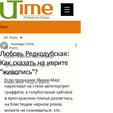
Пост
All Posts
Колледж UTime
All Posts
Любовь Редкодубская:
Юрий Левитан: мысли вслух
Как сказать на иврите
Профессиональные курсы
"живопись"?
Ульпаны
Если проказник Микки-Маус 
Новая алия: лица и факты
нарисовал на стене автопортрет-
граффити, а голубоглазая зайчиха 
в ярко-красном платье разлеглась 
на блестящем черном рояле, 
можете не сомневаться: это 