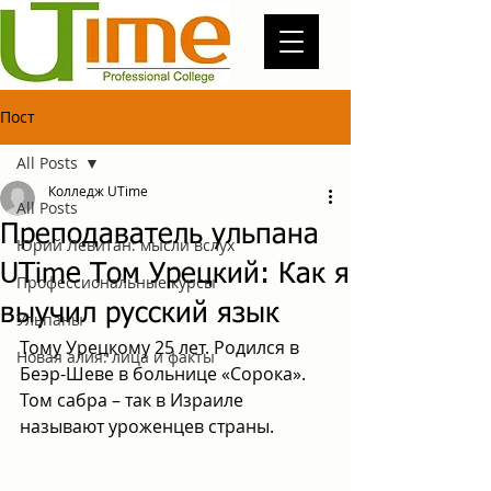
Пост
All Posts
Колледж UTime
All Posts
Преподаватель ульпана
Юрий Левитан: мысли вслух
UTime Том Урецкий: Как я
Профессиональные курсы
выучил русский язык
Ульпаны
Тому Урецкому 25 лет. Родился в 
Новая алия: лица и факты
Беэр-Шеве в больнице «Сорока». 
Том сабра – так в Израиле 
называют уроженцев страны.