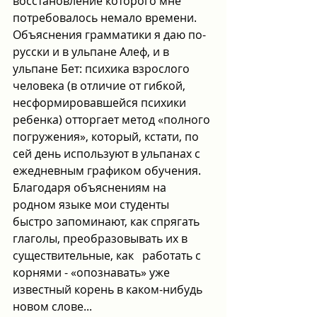
восстановление которого мне 
потребовалось немало времени. 
Объяснения грамматики я даю по-
русски и в ульпане Алеф, и в 
ульпане Бет: психика взрослого 
человека (в отличие от гибкой, 
несформировавшейся психики 
ребенка) отторгает метод «полного 
погружения», который, кстати, по 
сей день используют в ульпанах с 
ежедневным графиком обучения. 
Благодаря объяснениям на 
родном языке мои студенты 
быстро запоминают, как спрягать 
глаголы, преобразовывать их в 
существительные, как   работать с 
корнями - «опознавать» уже 
известный корень в каком-нибудь 
новом слове...