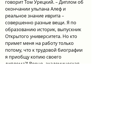
говорит Том Урецкий. – Диплом об 
окончании ульпана Алеф и 
реальное знание иврита – 
совершенно разные вещи. Я по 
образованию историк, выпускник 
Открытого университета. Но кто 
примет меня на работу только 
потому, что к трудовой биографии 
я приобщу копию своего 
диплома?! Верно, академическая 
степень влияет на зарплату, 
образованным людям в Израиле 
платят больше, но если на 
собеседовании с потенциальным 
работодателем ты используешь 
три известных тебе глагола и на 
все вопросы отвечаешь «бэтах», 
двери компании хай-тека или 
крупной рекламной фирмы вряд ли 